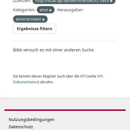
Lizenzen:
http://dcat-ap.de/def/licenses/cc-zero
Kategorien:
envi
Herausgeber:
environment
Ergebnisse filtern
Bitte versuch es mit einer anderen Suche.
Sie können dieses Register auch über die
API
(siehe
API-
Dokumentation
) abrufen.
Nutzungsbedingungen
Datenschutz