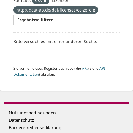
Formate:
CSV
Lizenzen:
http://dcat-ap.de/def/licenses/cc-zero
Ergebnisse filtern
Bitte versuch es mit einer anderen Suche.
Sie können dieses Register auch über die
API
(siehe
API-
Dokumentation
) abrufen.
Nutzungsbedingungen
Datenschutz
Barrierefreiheitserklärung