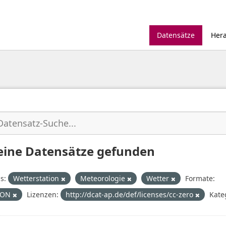
Datensätze
Her
eine Datensätze gefunden
s:
Wetterstation
Meteorologie
Wetter
Formate:
SON
Lizenzen:
http://dcat-ap.de/def/licenses/cc-zero
Kate