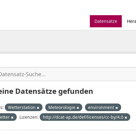
Datensätze
Her
eine Datensätze gefunden
s:
Wetterstation
Meteorologie
environment
etter
Lizenzen:
http://dcat-ap.de/def/licenses/cc-by/4.0