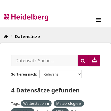
Überspringen
zum
Inhalt
Toggl
navig
Datensätze
Sortieren nach
4 Datensätze gefunden
Tags:
Wetterstation
Meteorologie