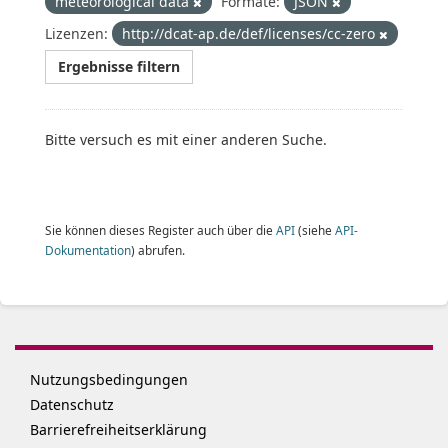
meteorological data
Formate:
JSON
Lizenzen:
http://dcat-ap.de/def/licenses/cc-zero
Ergebnisse filtern
Bitte versuch es mit einer anderen Suche.
Sie können dieses Register auch über die
API
(siehe
API-
Dokumentation
) abrufen.
Nutzungsbedingungen
Datenschutz
Barrierefreiheitserklärung