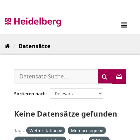
Überspringen
zum
Inhalt
Toggl
navig
Datensätze
Sortieren nach
Keine Datensätze gefunden
Tags:
Wetterstation
Meteorologie