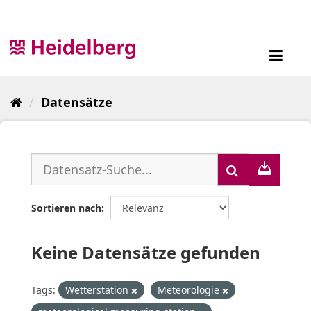
Überspringen
zum
Inhalt
Toggl
navig
Datensätze
Sortieren nach
Keine Datensätze gefunden
Tags:
Wetterstation
Meteorologie