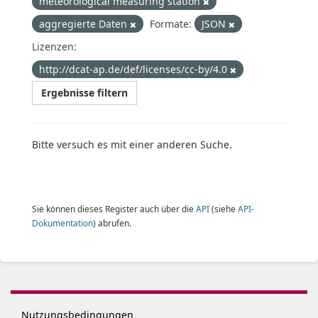
meteorological measuring station
aggregierte Daten
Formate:
JSON
Lizenzen:
http://dcat-ap.de/def/licenses/cc-by/4.0
Ergebnisse filtern
Bitte versuch es mit einer anderen Suche.
Sie können dieses Register auch über die
API
(siehe
API-
Dokumentation
) abrufen.
Nutzungsbedingungen