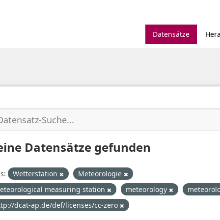
Datensätze
Her
eine Datensätze gefunden
s:
Wetterstation
Meteorologie
eteorological measuring station
meteorology
meteorolo
ttp://dcat-ap.de/def/licenses/cc-zero