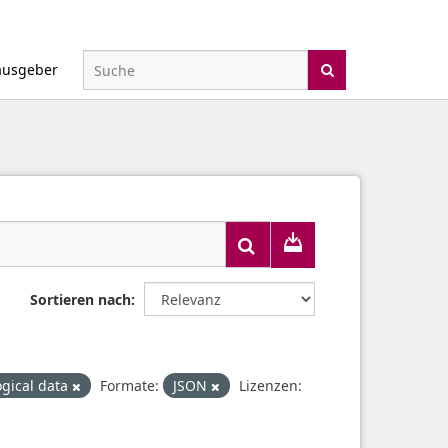
ausgeber
Sortieren nach
gical data
Formate:
JSON
Lizenzen: