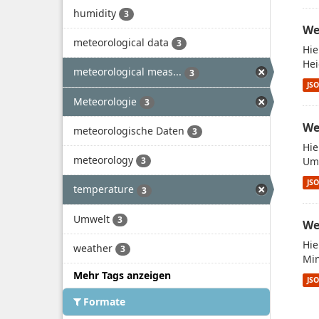
humidity
3
We
meteorological data
3
Hie
Hei
meteorological meas...
3
JS
Meteorologie
3
We
meteorologische Daten
3
Hie
meteorology
Umw
3
JS
temperature
3
Umwelt
3
We
Hie
weather
3
Min
Mehr Tags anzeigen
JS
Formate