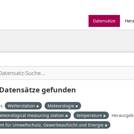
Datensätze
Her
 Datensätze gefunden
s:
Wetterstation
Meteorologie
eteorological measuring station
temperature
Herausgeb
mt für Umweltschutz, Gewerbeaufsicht und Energie