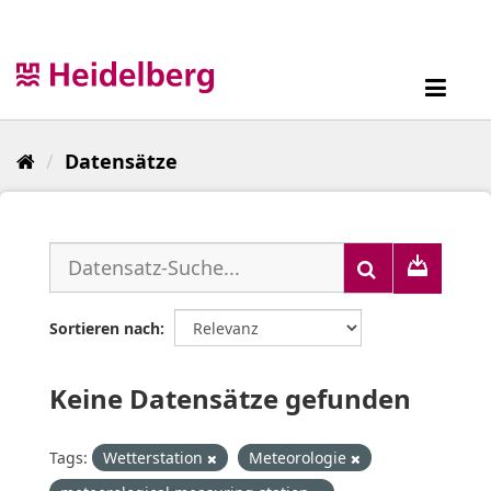
Überspringen
zum
Inhalt
Toggl
navig
Datensätze
Sortieren nach
Keine Datensätze gefunden
Tags:
Wetterstation
Meteorologie