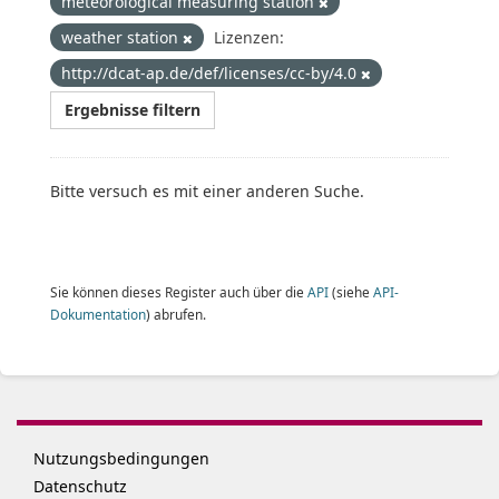
meteorological measuring station
weather station
Lizenzen:
http://dcat-ap.de/def/licenses/cc-by/4.0
Ergebnisse filtern
Bitte versuch es mit einer anderen Suche.
Sie können dieses Register auch über die
API
(siehe
API-
Dokumentation
) abrufen.
Nutzungsbedingungen
Datenschutz