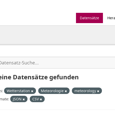
Datensätze
Her
eine Datensätze gefunden
s:
Wetterstation
Meteorologie
meteorology
mate:
JSON
CSV