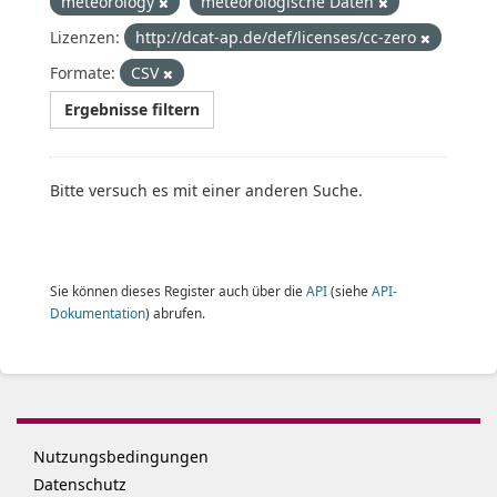
meteorology
meteorologische Daten
Lizenzen:
http://dcat-ap.de/def/licenses/cc-zero
Formate:
CSV
Ergebnisse filtern
Bitte versuch es mit einer anderen Suche.
Sie können dieses Register auch über die
API
(siehe
API-
Dokumentation
) abrufen.
Nutzungsbedingungen
Datenschutz