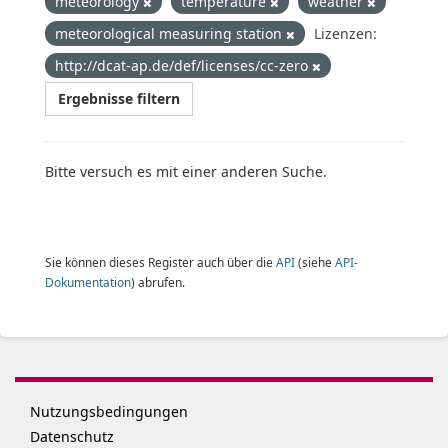
meteorology
temperature
weather
meteorological measuring station
Lizenzen:
http://dcat-ap.de/def/licenses/cc-zero
Ergebnisse filtern
Bitte versuch es mit einer anderen Suche.
Sie können dieses Register auch über die
API
(siehe
API-
Dokumentation
) abrufen.
Nutzungsbedingungen
Datenschutz