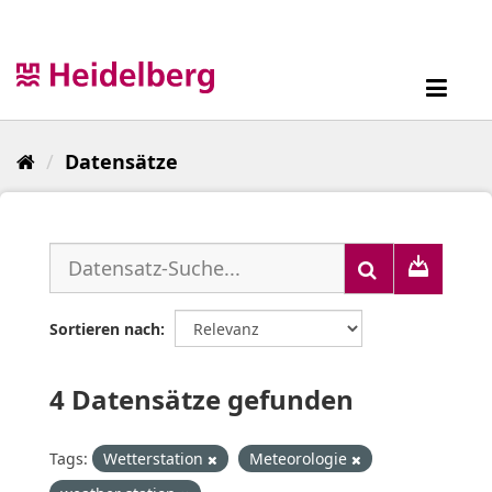
Überspringen
zum
Inhalt
Toggl
navig
Datensätze
Sortieren nach
4 Datensätze gefunden
Tags:
Wetterstation
Meteorologie