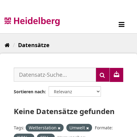
Überspringen
zum
Inhalt
Toggl
navig
Datensätze
Sortieren nach
Keine Datensätze gefunden
Tags:
Wetterstation
Umwelt
Formate: