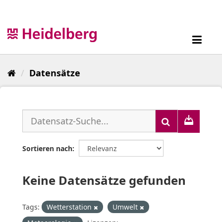
Überspringen
zum
Inhalt
Toggl
navig
Datensätze
Sortieren nach
Keine Datensätze gefunden
Tags:
Wetterstation
Umwelt