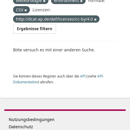
Meteorologie
environment
Formate:
CSV
Lizenzen:
http://dcat-ap.de/def/licenses/cc-by/4.0
Ergebnisse filtern
Bitte versuch es mit einer anderen Suche.
Sie können dieses Register auch über die
API
(siehe
API-
Dokumentation
) abrufen.
Nutzungsbedingungen
Datenschutz