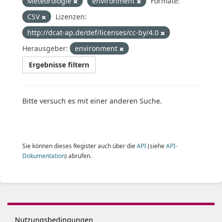
Meteorologie
environment
Formate:
CSV
Lizenzen:
http://dcat-ap.de/def/licenses/cc-by/4.0
Herausgeber:
environment
Ergebnisse filtern
Bitte versuch es mit einer anderen Suche.
Sie können dieses Register auch über die
API
(siehe
API-
Dokumentation
) abrufen.
Nutzungsbedingungen