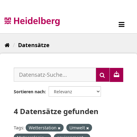
Überspringen
zum
Inhalt
Toggl
navig
Datensätze
Sortieren nach
4 Datensätze gefunden
Tags:
Wetterstation
Umwelt