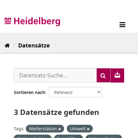
Überspringen
zum
Inhalt
Toggl
navig
Datensätze
Sortieren nach
3 Datensätze gefunden
Tags:
Wetterstation
Umwelt