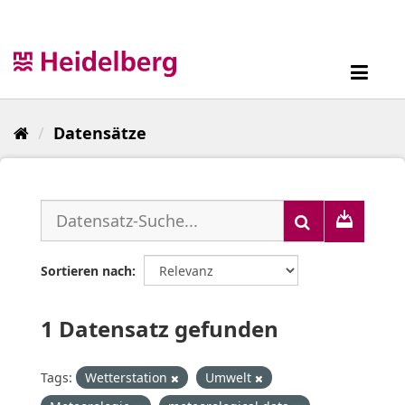
Überspringen
zum
Inhalt
Toggl
navig
Datensätze
Sortieren nach
1 Datensatz gefunden
Tags:
Wetterstation
Umwelt