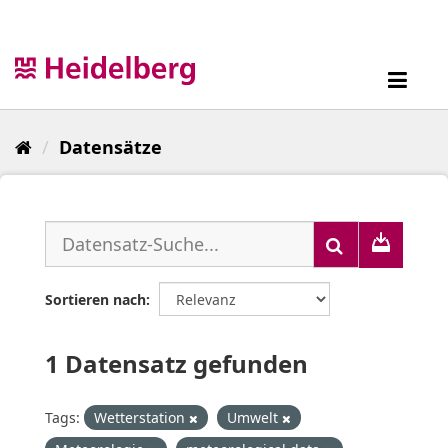
Überspringen
zum
Inhalt
Toggl
navig
Datensätze
Sortieren nach
1 Datensatz gefunden
Tags:
Wetterstation
Umwelt