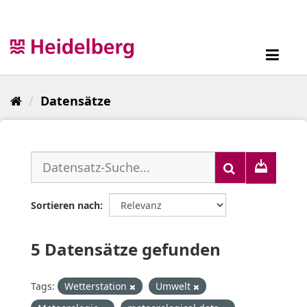
Überspringen
zum
Inhalt
Toggl
navig
Datensätze
Sortieren nach
5 Datensätze gefunden
Tags:
Wetterstation
Umwelt