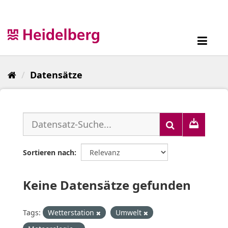
Überspringen
zum
Inhalt
Toggl
navig
Datensätze
Sortieren nach
Keine Datensätze gefunden
Tags:
Wetterstation
Umwelt