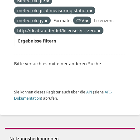
Meteorologie
meteorological measuring station
meteorology
Formate:
CSV
Lizenzen:
http://dcat-ap.de/def/licenses/cc-zero
Ergebnisse filtern
Bitte versuch es mit einer anderen Suche.
Sie können dieses Register auch über die
API
(siehe
API-
Dokumentation
) abrufen.
Nutzungsbedingungen