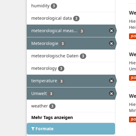
humidity
3
We
meteorological data
3
Hie
Hei
meteorological meas...
3
JS
Meteorologie
3
We
meteorologische Daten
3
Hie
meteorology
Umw
3
JS
temperature
3
Umwelt
3
We
Hie
weather
3
Min
Mehr Tags anzeigen
JS
Formate