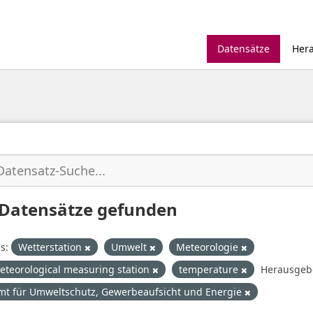
Datensätze
Her
 Datensätze gefunden
s:
Wetterstation
Umwelt
Meteorologie
eteorological measuring station
temperature
Herausgeb
mt für Umweltschutz, Gewerbeaufsicht und Energie