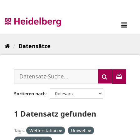
Überspringen
zum
Inhalt
Toggl
navig
Datensätze
Sortieren nach
1 Datensatz gefunden
Tags:
Wetterstation
Umwelt