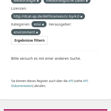
Meteorologie
meteorologische Daten
Lizenzen:
http://dcat-ap.de/def/licenses/cc-by/4.0
Kategorien:
envi
Herausgeber:
environment
Ergebnisse filtern
Bitte versuch es mit einer anderen Suche.
Sie können dieses Register auch über die
API
(siehe
API-
Dokumentation
) abrufen.