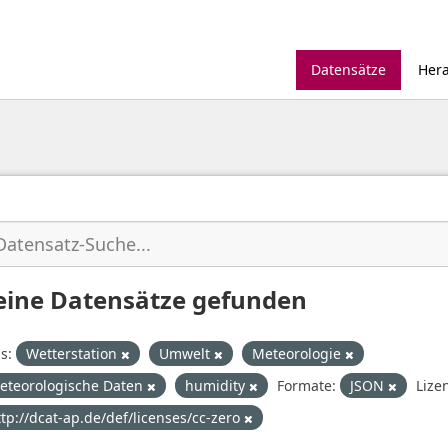
Datensätze
Her
eine Datensätze gefunden
s:
Wetterstation
Umwelt
Meteorologie
eteorologische Daten
humidity
Formate:
JSON
Lize
ttp://dcat-ap.de/def/licenses/cc-zero