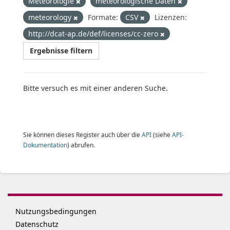
Meteorologie
meteorologische Daten
meteorology
Formate:
CSV
Lizenzen:
http://dcat-ap.de/def/licenses/cc-zero
Ergebnisse filtern
Bitte versuch es mit einer anderen Suche.
Sie können dieses Register auch über die
API
(siehe
API-
Dokumentation
) abrufen.
Nutzungsbedingungen
Datenschutz