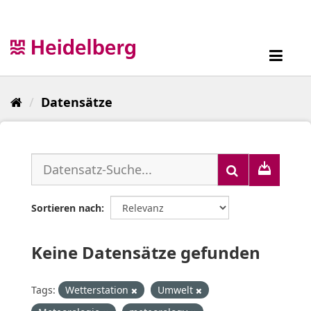
Überspringen
zum
Inhalt
Toggl
navig
Datensätze
Sortieren nach
Keine Datensätze gefunden
Tags:
Wetterstation
Umwelt