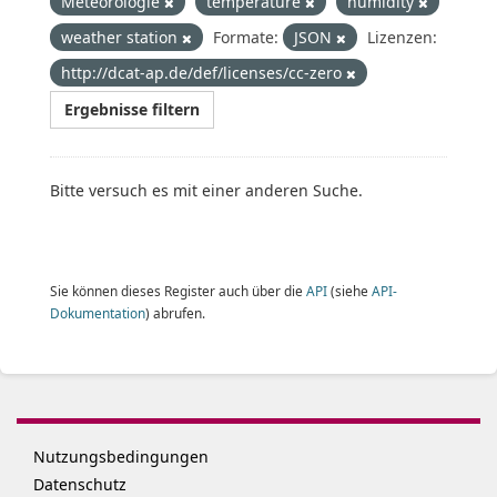
Meteorologie
temperature
humidity
weather station
Formate:
JSON
Lizenzen:
http://dcat-ap.de/def/licenses/cc-zero
Ergebnisse filtern
Bitte versuch es mit einer anderen Suche.
Sie können dieses Register auch über die
API
(siehe
API-
Dokumentation
) abrufen.
Nutzungsbedingungen
Datenschutz