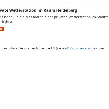
ivate Wetterstation im Raum Heidelberg
r finden Sie die Messdaten einer privaten Wetterstation im Stadtt
ck [hPa]...
ON
 können dieses Register auch über die
API
(siehe
API-Dokumentation
) abrufen.