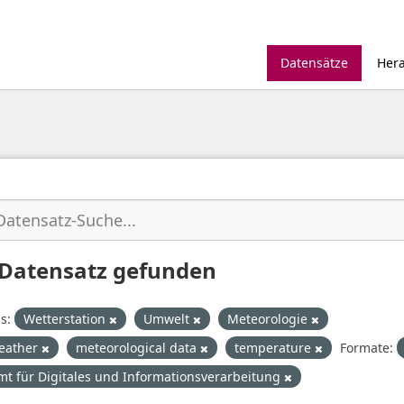
Datensätze
Her
 Datensatz gefunden
s:
Wetterstation
Umwelt
Meteorologie
eather
meteorological data
temperature
Formate:
mt für Digitales und Informationsverarbeitung