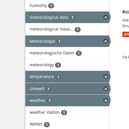
humidity
1
Pr
meteorological data
1
Hie
Dru
meteorological meas...
1
JS
Meteorologie
1
meteorologische Daten
1
Sie
meteorology
1
temperature
1
Umwelt
1
weather
1
weather station
1
Wetter
1