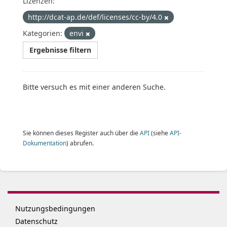
Lizenzen:
http://dcat-ap.de/def/licenses/cc-by/4.0
Kategorien:
envi
Ergebnisse filtern
Bitte versuch es mit einer anderen Suche.
Sie können dieses Register auch über die
API
(siehe
API-
Dokumentation
) abrufen.
Nutzungsbedingungen
Datenschutz