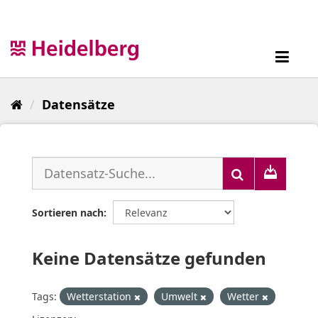
Überspringen
zum
Inhalt
Toggl
navig
Datensätze
Sortieren nach
Keine Datensätze gefunden
Tags:
Wetterstation
Umwelt
Wetter