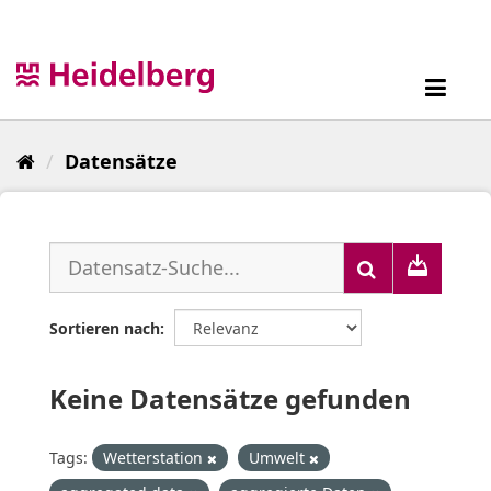
Überspringen
zum
Inhalt
Toggl
navig
Datensätze
Sortieren nach
Keine Datensätze gefunden
Tags:
Wetterstation
Umwelt