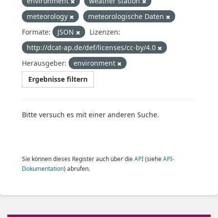
environment
weather station
meteorology
meteorologische Daten
Formate:
JSON
Lizenzen:
http://dcat-ap.de/def/licenses/cc-by/4.0
Herausgeber:
environment
Ergebnisse filtern
Bitte versuch es mit einer anderen Suche.
Sie können dieses Register auch über die
API
(siehe
API-
Dokumentation
) abrufen.