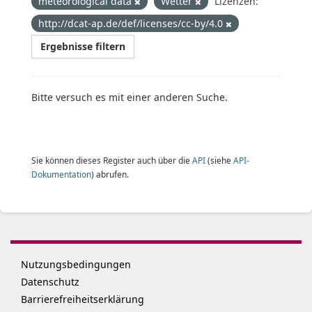
meteorological data
Wetter
Lizenzen:
http://dcat-ap.de/def/licenses/cc-by/4.0
Ergebnisse filtern
Bitte versuch es mit einer anderen Suche.
Sie können dieses Register auch über die
API
(siehe
API-
Dokumentation
) abrufen.
Nutzungsbedingungen
Datenschutz
Barrierefreiheitserklärung