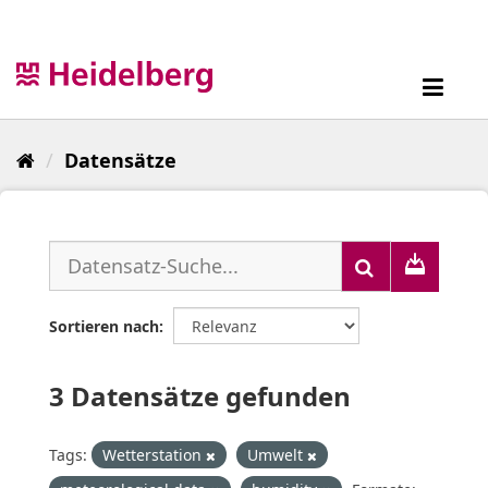
Überspringen
zum
Inhalt
Toggl
navig
Datensätze
Sortieren nach
3 Datensätze gefunden
Tags:
Wetterstation
Umwelt