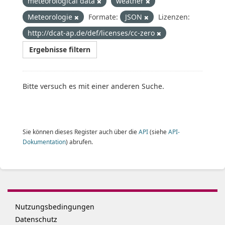
meteorological data
weather
Meteorologie
Formate:
JSON
Lizenzen:
http://dcat-ap.de/def/licenses/cc-zero
Ergebnisse filtern
Bitte versuch es mit einer anderen Suche.
Sie können dieses Register auch über die
API
(siehe
API-
Dokumentation
) abrufen.
Nutzungsbedingungen
Datenschutz