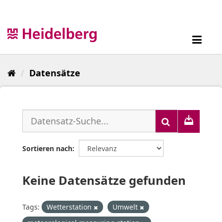
Überspringen
zum
Inhalt
Toggl
navig
Datensätze
Sortieren nach
Keine Datensätze gefunden
Tags:
Wetterstation
Umwelt