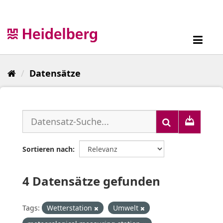
Überspringen
zum
Inhalt
Toggl
navig
Datensätze
Sortieren nach
4 Datensätze gefunden
Tags:
Wetterstation
Umwelt