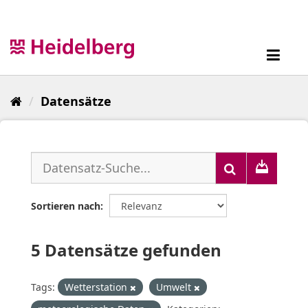
Überspringen
zum
Inhalt
Toggl
navig
Datensätze
Sortieren nach
5 Datensätze gefunden
Tags:
Wetterstation
Umwelt