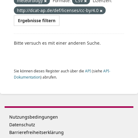
meteorology
Formate:
CSV
Lizenzen:
http://dcat-ap.de/def/licenses/cc-by/4.0
Ergebnisse filtern
Bitte versuch es mit einer anderen Suche.
Sie können dieses Register auch über die
API
(siehe
API-
Dokumentation
) abrufen.
Nutzungsbedingungen
Datenschutz
Barrierefreiheitserklärung