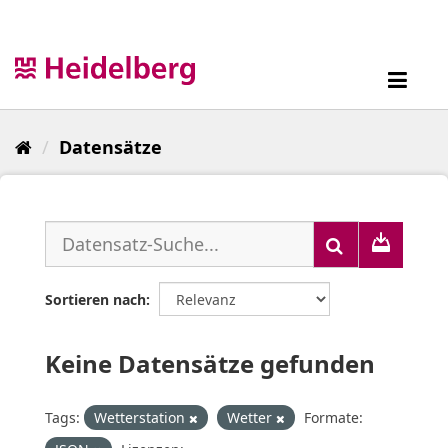
Überspringen
zum
Inhalt
Toggl
navig
Datensätze
Sortieren nach
Keine Datensätze gefunden
Tags:
Wetterstation
Wetter
Formate: