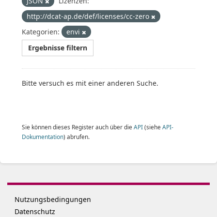
JSON
Lizenzen:
http://dcat-ap.de/def/licenses/cc-zero
Kategorien:
envi
Ergebnisse filtern
Bitte versuch es mit einer anderen Suche.
Sie können dieses Register auch über die
API
(siehe
API-
Dokumentation
) abrufen.
Nutzungsbedingungen
Datenschutz