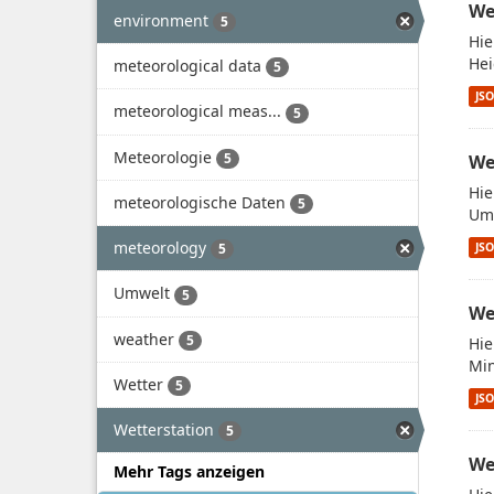
We
environment
5
Hie
Hei
meteorological data
5
JS
meteorological meas...
5
Meteorologie
5
We
Hie
meteorologische Daten
5
Umw
meteorology
JS
5
Umwelt
5
We
weather
5
Hie
Min
Wetter
5
JS
Wetterstation
5
We
Mehr Tags anzeigen