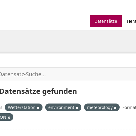
Datensätze
Her
 Datensätze gefunden
s:
Wetterstation
environment
meteorology
Format
SON