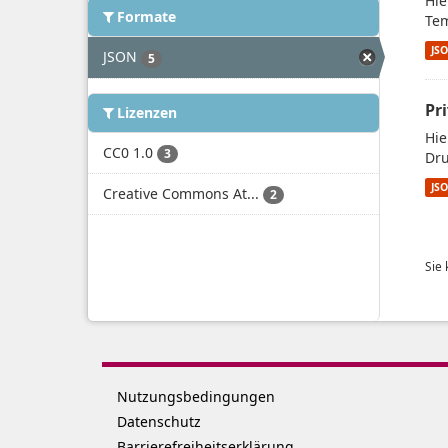
Hie
Formate
Tem
JS
JSON
5
Pr
Lizenzen
Hie
CC0 1.0
3
Dru
JS
Creative Commons At...
2
Sie
Nutzungsbedingungen
Datenschutz
Barrierefreiheitserklärung