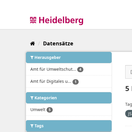
Überspringen
zum
Inhalt
Datensätze
Herausgeber
Amt für Umweltschut...
4
Amt für Digitales u...
1
5
Kategorien
Tag
Umwelt
5
J
Tags