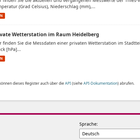
r finden Sie die aktuellen und vergangenen Messwerte der Thies-
peratur (Grad Celsius), Niederschlag (mm),...
ON
ivate Wetterstation im Raum Heidelberg
r finden Sie die Messdaten einer privaten Wetterstation im Stadtt
ck [hPa]...
ON
 können dieses Register auch über die
API
(siehe
API-Dokumentation
) abrufen.
Sprache