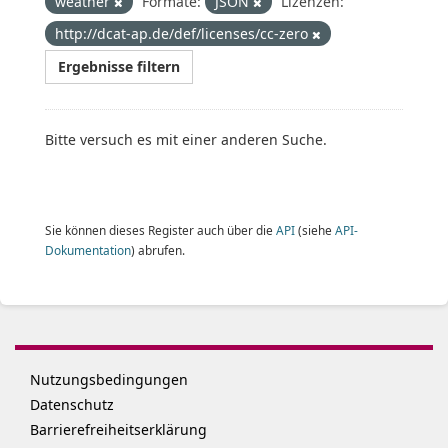
weather
Formate:
JSON
Lizenzen:
http://dcat-ap.de/def/licenses/cc-zero
Ergebnisse filtern
Bitte versuch es mit einer anderen Suche.
Sie können dieses Register auch über die
API
(siehe
API-
Dokumentation
) abrufen.
Nutzungsbedingungen
Datenschutz
Barrierefreiheitserklärung