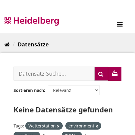
Überspringen
zum
Inhalt
Toggl
navig
Datensätze
Sortieren nach
Keine Datensätze gefunden
Tags:
Wetterstation
environment