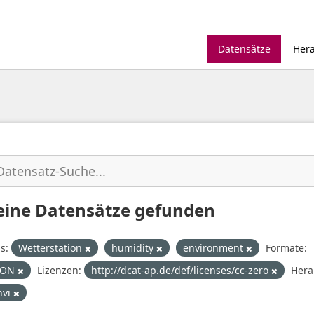
Datensätze
Her
eine Datensätze gefunden
s:
Wetterstation
humidity
environment
Formate:
SON
Lizenzen:
http://dcat-ap.de/def/licenses/cc-zero
Hera
nvi