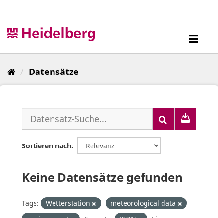
Überspringen
zum
Inhalt
Toggl
navig
Datensätze
Sortieren nach
Keine Datensätze gefunden
Tags:
Wetterstation
meteorological data