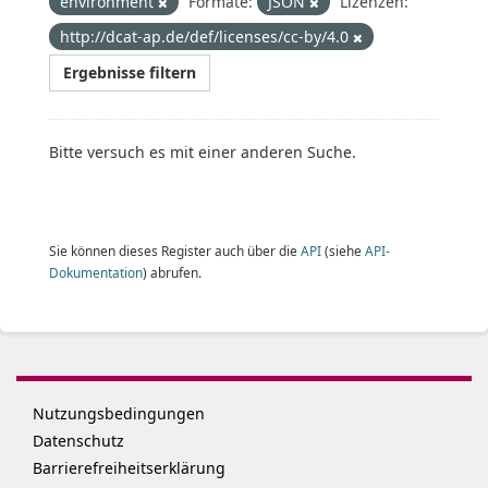
environment
Formate:
JSON
Lizenzen:
http://dcat-ap.de/def/licenses/cc-by/4.0
Ergebnisse filtern
Bitte versuch es mit einer anderen Suche.
Sie können dieses Register auch über die
API
(siehe
API-
Dokumentation
) abrufen.
Nutzungsbedingungen
Datenschutz
Barrierefreiheitserklärung