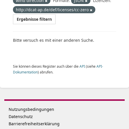
wind direction
Formate:
JSON
Lizenzen:
http://dcat-ap.de/def/licenses/cc-zero
Ergebnisse filtern
Bitte versuch es mit einer anderen Suche.
Sie können dieses Register auch über die
API
(siehe
API-
Dokumentation
) abrufen.
Nutzungsbedingungen
Datenschutz
Barrierefreiheitserklärung