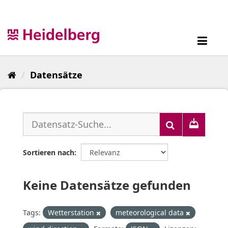
Überspringen
zum
Inhalt
Toggl
navig
Datensätze
Sortieren nach
Keine Datensätze gefunden
Tags:
Wetterstation
meteorological data