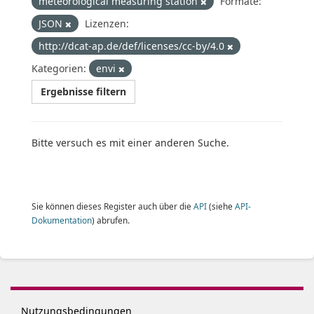
meteorological measuring station
Formate:
JSON
Lizenzen:
http://dcat-ap.de/def/licenses/cc-by/4.0
Kategorien:
envi
Ergebnisse filtern
Bitte versuch es mit einer anderen Suche.
Sie können dieses Register auch über die
API
(siehe
API-
Dokumentation
) abrufen.
Nutzungsbedingungen