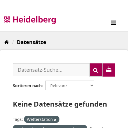
Überspringen
zum
Inhalt
Toggl
navig
Datensätze
Sortieren nach
Keine Datensätze gefunden
Tags:
Wetterstation