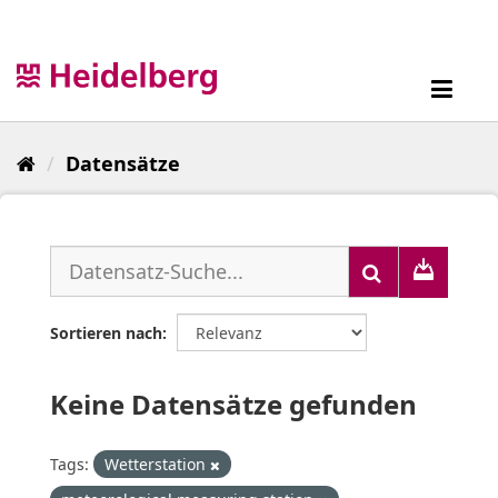
Überspringen
zum
Inhalt
Toggl
navig
Datensätze
Sortieren nach
Keine Datensätze gefunden
Tags:
Wetterstation