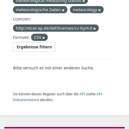
meteorological measuring station
meteorologische Daten
meteorology
Lizenzen:
http://dcat-ap.de/def/licenses/cc-by/4.0
Formate:
CSV
Ergebnisse filtern
Bitte versuch es mit einer anderen Suche.
Sie können dieses Register auch über die
API
(siehe
API-
Dokumentation
) abrufen.